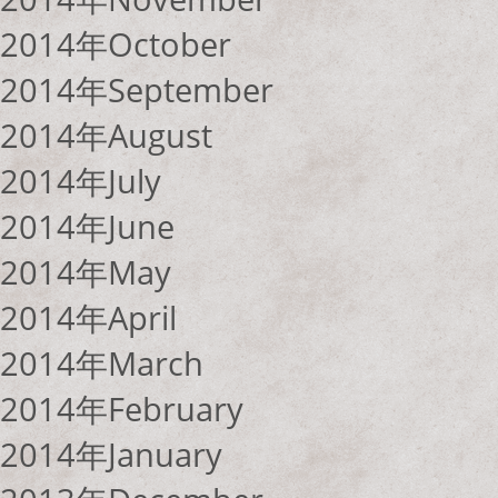
2014年October
2014年September
2014年August
2014年July
2014年June
2014年May
2014年April
2014年March
2014年February
2014年January