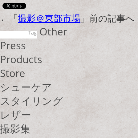
←「
撮影＠東部市場
」前の記事
Other
Press
Products
Store
シューケア
スタイリング
レザー
撮影集